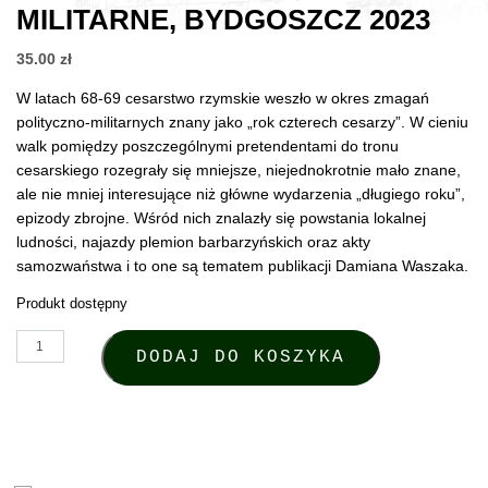
MILITARNE, BYDGOSZCZ 2023
35.00
zł
W latach 68-69 cesarstwo rzymskie weszło w okres zmagań
polityczno-militarnych znany jako „rok czterech cesarzy”. W cieniu
walk pomiędzy poszczególnymi pretendentami do tronu
cesarskiego rozegrały się mniejsze, niejednokrotnie mało znane,
ale nie mniej interesujące niż główne wydarzenia „długiego roku”,
epizody zbrojne. Wśród nich znalazły się powstania lokalnej
ludności, najazdy plemion barbarzyńskich oraz akty
samozwaństwa i to one są tematem publikacji Damiana Waszaka.
Produkt dostępny
ilość Damian Waszak, Rok czterech cesarzy (68-69 n.e.). Poboczne 
DODAJ DO KOSZYKA