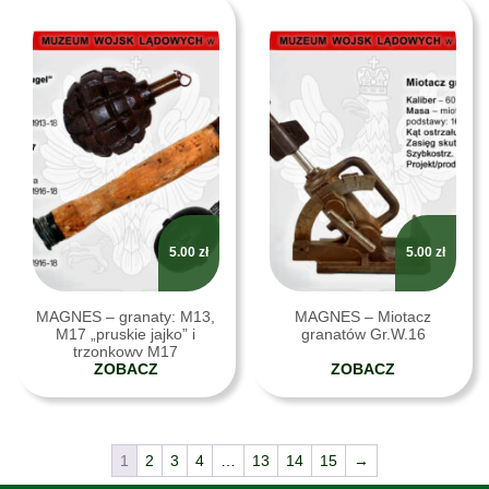
5.00
zł
5.00
zł
MAGNES – granaty: M13,
MAGNES – Miotacz
M17 „pruskie jajko” i
granatów Gr.W.16
trzonkowy M17
ZOBACZ
ZOBACZ
1
2
3
4
…
13
14
15
→