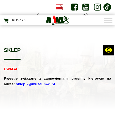
PL
EN
KOSZYK
SKLEP
UWAGA!
Kwestie związane z zamówieniami prosimy kierować na
adres:
sklepik@muzeumwl.pl