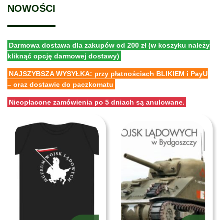
NOWOŚCI
Darmowa dostawa dla zakupów od 200 zł (w koszyku należy
kliknąć opcję darmowej dostawy)
NAJSZYBSZA WYSYŁKA: przy płatnościach BLIKIEM i PayU
– oraz dostawie do paczkomatu
Nieopłacone zamówienia po 5 dniach są anulowane.