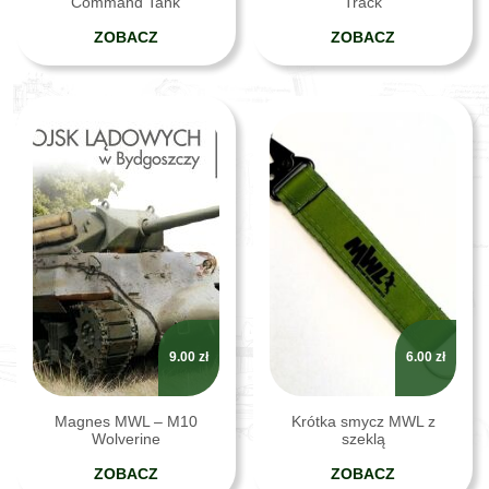
Command Tank
Track
ZOBACZ
ZOBACZ
9.00
zł
6.00
zł
Magnes MWL – M10
Krótka smycz MWL z
Wolverine
szeklą
ZOBACZ
ZOBACZ