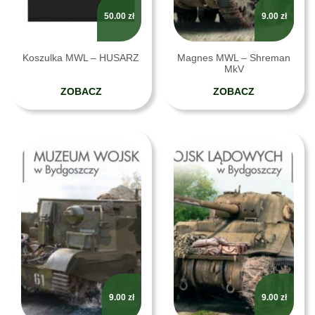
50.00
zł
9.00
zł
Koszulka MWL – HUSARZ
Magnes MWL – Shreman
MkV
ZOBACZ
ZOBACZ
9.00
zł
9.00
zł