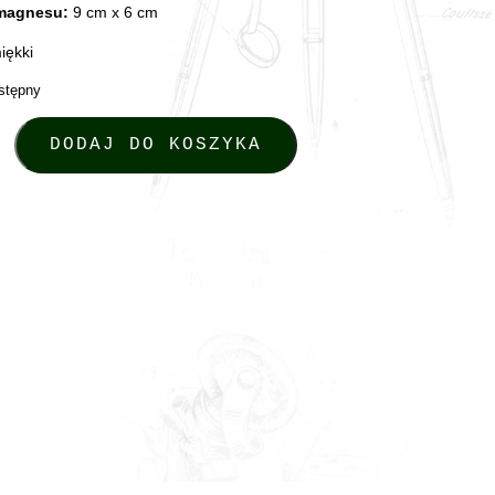
magnesu:
9 cm x 6 cm
iękki
stępny
GNES - Karabin Maxim MG08
DODAJ DO KOSZYKA