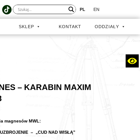
PL
EN
A
SKLEP
KONTAKT
ODDZIAŁY
ES – KARABIN MAXIM
8
ria magnesów MWL:
 UZBROJENIE – „CUD NAD WISŁĄ”