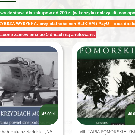
wa dostawa dla zakupów od 200 zł (w koszyku należy kliknąć op
YBSZA WYSYŁKA: przy płatnościach BLIKIEM i PayU – oraz dost
łacone zamówienia po 5 dniach są anulowane.
45.00
zł
40.
r hab. Łukasz Nadolski: „NA
MILITARIA POMORSKIE. ZB