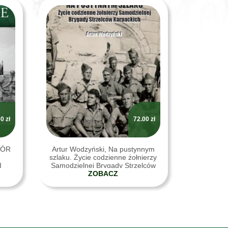
00
zł
72.00
zł
IÓR
Artur Wodzyński, Na pustynnym
.
szlaku. Życie codzienne żołnierzy
I
Samodzielnej Brygady Strzelców
SZCZ
Karpackich, Bydgoszcz 2023
ZOBACZ