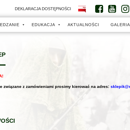
DEKLARACJA DOSTĘPNOŚCI
IEDZANIE
EDUKACJA
AKTUALNOŚCI
GALERI
EP
A!
e związane z zamówieniami prosimy kierować na adres:
sklepik@
OŚCI