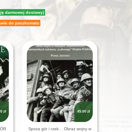
cję darmowej dostawy)
awie do paczkomatu
00
zł
45.00
zł
IÓR
Spoza gór i rzek… Obraz wojny w