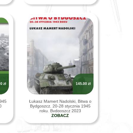
00
zł
145.00
zł
1945
Łukasz Mamert Nadolski, Bitwa o
0
Bydgoszcz. 20-28 stycznia 1945
roku, Bydgoszcz 2023
ZOBACZ