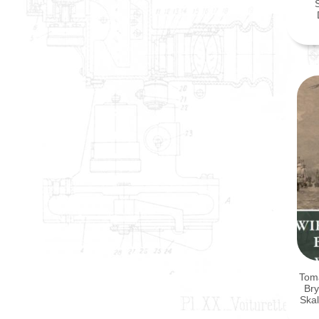
PO
P
Toma
Bry
Skal