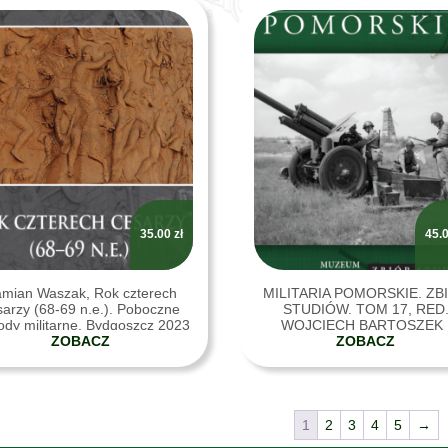
35.00
zł
45.
mian Waszak, Rok czterech
MILITARIA POMORSKIE. ZB
sarzy (68-69 n.e.). Poboczne
STUDIÓW. TOM 17, RED
ody militarne, Bydgoszcz 2023
WOJCIECH BARTOSZEK 
ZOBACZ
ŁUKASZ NADOLSKI, BYDGO
ZOBACZ
2023
1
2
3
4
5
→