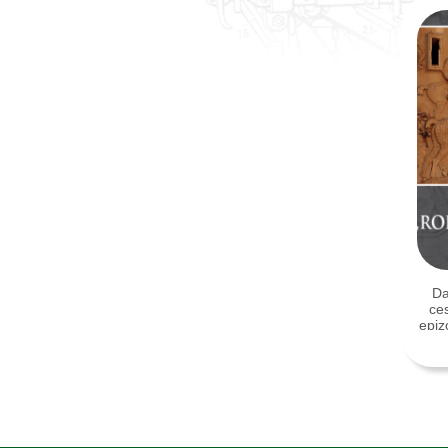
Da
ce
epiz