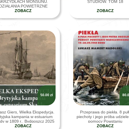
SKRZYDŁACH MONSUNU.
STUDIÓW. TOM 18
DZIAŁANIA POWIETRZNE
DCZAS WOJNY INDYJSKO-
ZOBACZ
ZOBACZ
AKISTAŃSKIEJ 1965 ROKU”
50.00
zł
80.
sz Giers, Wielka Ekspedycja.
Przeprawa do piekła. 8 puł
tyjska kampania w estuarium
piechoty i jego próba udziele
dy w 1809 r., Bydgoszcz 2025
pomocy Powstaniu
ZOBACZ
Warszawskiemu 19-20.09.1
ZOBACZ