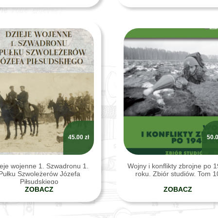
roku
45.00
zł
50.
eje wojenne 1. Szwadronu 1.
Wojny i konflikty zbrojne po 
Pułku Szwoleżerów Józefa
roku. Zbiór studiów. Tom 1
Piłsudskiego
ZOBACZ
ZOBACZ