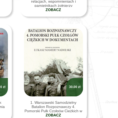
relacjach, wspomnieniach i
pamiętnikach żołnierzy
„Ludowego” Wojska Polskiego
ZOBACZ
00
zł
30.00
zł
k
1. Warszawski Samodzielny
nia
Batalion Rozpoznawczy 4.
Pomorski Pułk Czołgów Ciężkich w
944
dokumentach
ZOBACZ