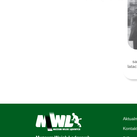
s
lata
Aktualn
Kontak