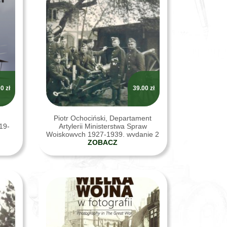
00
zł
39.00
zł
Piotr Ochociński, Departament
19-
Artylerii Ministerstwa Spraw
Wojskowych 1927-1939, wydanie 2
poprawione i uzupełnione,
ZOBACZ
Bydgoszcz 2017