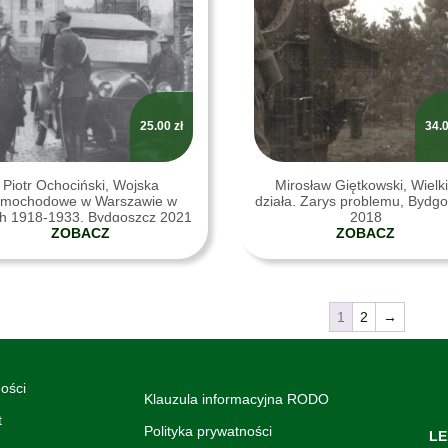
25.00
zł
34.
Piotr Ochociński, Wojska
Mirosław Giętkowski, Wielk
amochodowe w Warszawie w
działa. Zarys problemu, Bydg
ch 1918-1933, Bydgoszcz 2021
2018
ZOBACZ
ZOBACZ
1
2
→
ości
Klauzula informacyjna RODO
t
Polityka prywatności
LE