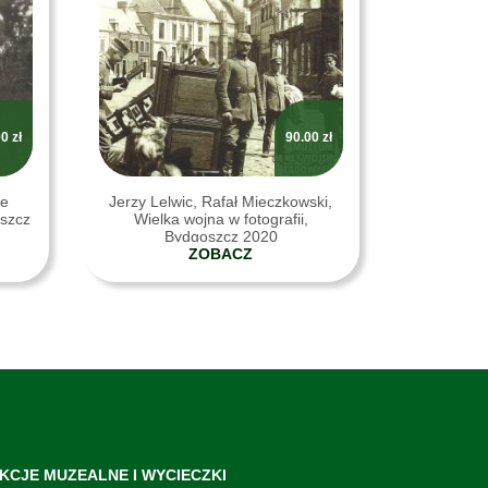
00
zł
90.00
zł
ie
Jerzy Lelwic, Rafał Mieczkowski,
oszcz
Wielka wojna w fotografii,
Bydgoszcz 2020
ZOBACZ
KCJE MUZEALNE I WYCIECZKI