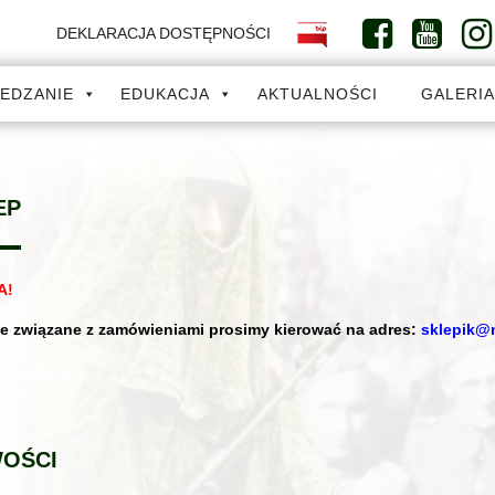
DEKLARACJA DOSTĘPNOŚCI
IEDZANIE
EDUKACJA
AKTUALNOŚCI
GALERI
EP
A!
e związane z zamówieniami prosimy kierować na adres:
sklepik@
OŚCI