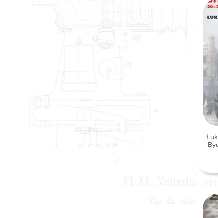
Łuk
Byd