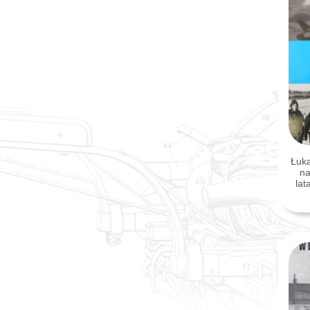
Łuka
n
lat