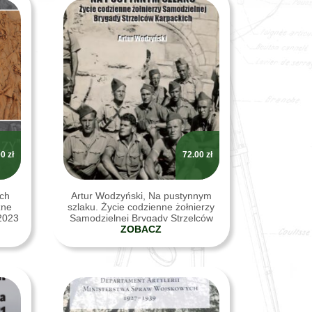
00
zł
72.00
zł
ech
Artur Wodzyński, Na pustynnym
zne
szlaku. Życie codzienne żołnierzy
 2023
Samodzielnej Brygady Strzelców
Karpackich, Bydgoszcz 2023
ZOBACZ