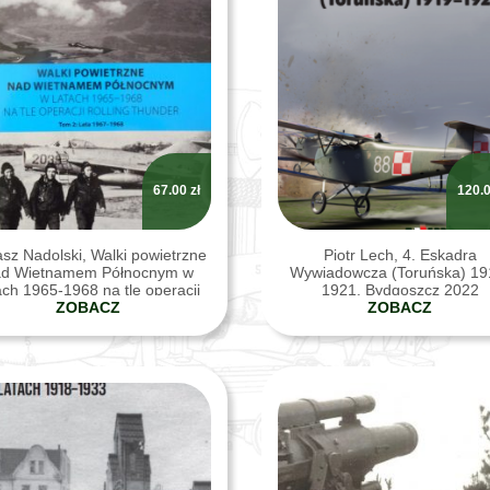
67.00
zł
120.
sz Nadolski, Walki powietrzne
Piotr Lech, 4. Eskadra
ad Wietnamem Północnym w
Wywiadowcza (Toruńska) 19
ach 1965-1968 na tle operacji
1921, Bydgoszcz 2022
Rolling Thunder
ZOBACZ
ZOBACZ