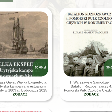
50.00
zł
30.
sz Giers, Wielka Ekspedycja.
1. Warszawski Samodzieln
tyjska kampania w estuarium
Batalion Rozpoznawczy 4
dy w 1809 r., Bydgoszcz 2025
Pomorski Pułk Czołgów Ciężki
ZOBACZ
dokumentach
ZOBACZ