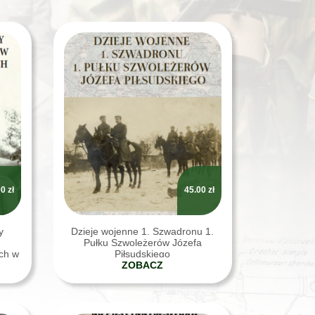
00
zł
45.00
zł
y
Dzieje wojenne 1. Szwadronu 1.
.
Pułku Szwoleżerów Józefa
ch w
Piłsudskiego
ZOBACZ