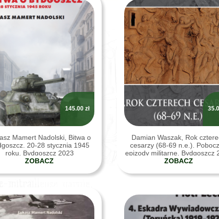
145.00
zł
35.
asz Mamert Nadolski, Bitwa o
Damian Waszak, Rok czter
goszcz. 20-28 stycznia 1945
cesarzy (68-69 n.e.). Poboc
roku, Bydgoszcz 2023
epizody militarne, Bydgoszcz
ZOBACZ
ZOBACZ