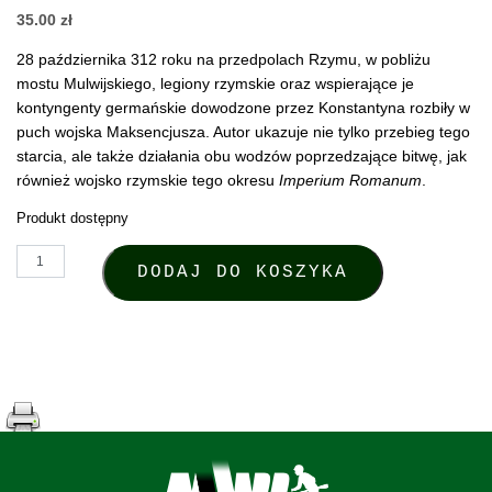
35.00
zł
28 października 312 roku na przedpolach Rzymu, w pobliżu
mostu Mulwijskiego, legiony rzymskie oraz wspierające je
kontyngenty germańskie dowodzone przez Konstantyna rozbiły w
puch wojska Maksencjusza. Autor ukazuje nie tylko przebieg tego
starcia, ale także działania obu wodzów poprzedzające bitwę, jak
również wojsko rzymskie tego okresu
Imperium Romanum
.
Produkt dostępny
ilość Damian Waszak, Most Mulwijski 312, Bydgoszcz 2018
DODAJ DO KOSZYKA