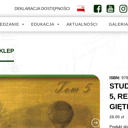
DEKLARACJA DOSTĘPNOŚCI
IEDZANIE
EDUKACJA
AKTUALNOŚCI
GALERI
KLEP
ISBN:
978
STUD
5, R
GIĘT
28.00
zł
Produkt do