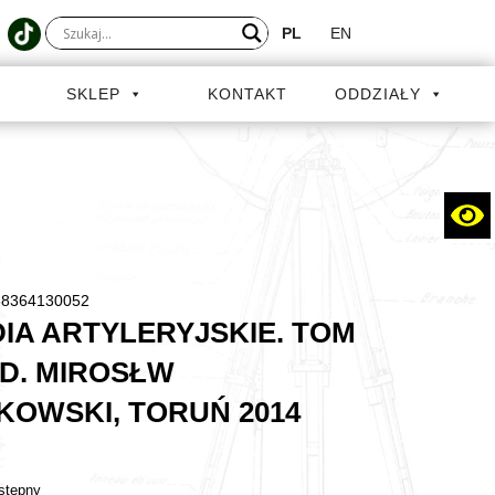
PL
EN
A
SKLEP
KONTAKT
ODDZIAŁY
8364130052
IA ARTYLERYJSKIE. TOM
ED. MIROSŁW
KOWSKI, TORUŃ 2014
stępny