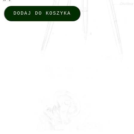
ia artyleryjskie. Tom 5, red. Mirosłw Giętkowski, Toruń 2014
DODAJ DO KOSZYKA