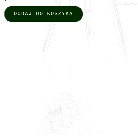
ia artyleryjskie. Tom 3, red. Miroslaw Giętkowski, Toruń 2012
DODAJ DO KOSZYKA