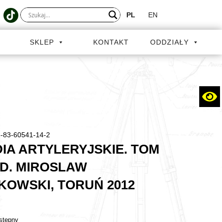
PL
EN
A
SKLEP
KONTAKT
ODDZIAŁY
-83-60541-14-2
IA ARTYLERYJSKIE. TOM
ED. MIROSLAW
KOWSKI, TORUŃ 2012
stępny