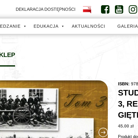
DEKLARACJA DOSTĘPNOŚCI
IEDZANIE
EDUKACJA
AKTUALNOŚCI
GALERI
KLEP
ISBN:
978
STUD
3, R
GIĘT
45.00
zł
Produkt do