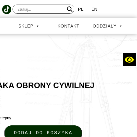
PL
EN
A
SKLEP
KONTAKT
ODDZIAŁY
AKA OBRONY CYWILNEJ
stępny
aka obrony cywilnej PRL
DODAJ DO KOSZYKA