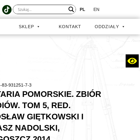
PL
EN
A
SKLEP
KONTAKT
ODDZIAŁY
-83-931251-7-3
TARIA POMORSKIE. ZBIÓR
IÓW. TOM 5, RED.
SŁAW GIĘTKOWSKI I
SZ NADOLSKI,
OSZCZ 2014