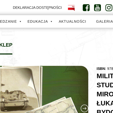
DEKLARACJA DOSTĘPNOŚCI
IEDZANIE
EDUKACJA
AKTUALNOŚCI
GALERI
KLEP
ISBN:
978
MILI
STUD
MIRO
ŁUKA
BYDG