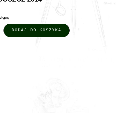
stępny
taria Pomorskie. Zbiór studiów. Tom 5, red. Mirosław Giętkowski i Łuka
DODAJ DO KOSZYKA