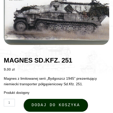
MAGNES SD.KFZ. 251
9.00
zł
Magnes z limitowanej serii „Bydgoszcz 1945” prezentujący
niemiecki transporter półgąsienicowy Sd.Kfz. 251.
Produkt dostępny
ilość Magnes Sd.Kfz. 251
DODAJ DO KOSZYKA