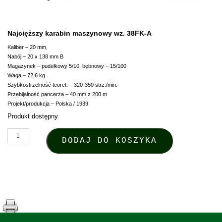
Najcięższy karabin maszynowy wz. 38FK-A
Kaliber – 20 mm,
Nabój – 20 x 138 mm B
Magazynek – pudełkowy 5/10, bębnowy – 15/100
Waga – 72,6 kg
Szybkostrzelność teoret. – 320-350 strz./min.
Przebijalność pancerza – 40 mm z 200 m
Projekt/produkcja – Polska / 1939
Produkt dostępny
ilość Magnes - Najcięższy karabin maszynowy wz. 38FK-A
DODAJ DO KOSZYKA