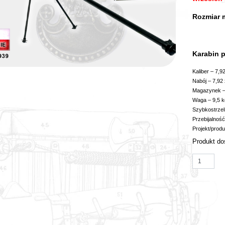
Rozmiar 
Karabin p
Kaliber – 7,9
Nabój – 7,92
Magazynek –
Waga – 9,5 k
Szybkostrzeln
Przebijalnoś
Projekt/produ
Produkt do
ilość Magn