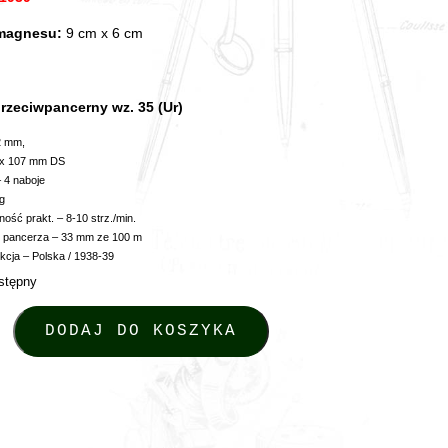
magnesu:
9 cm x 6 cm
rzeciwpancerny wz. 35 (Ur)
2 mm,
 x 107 mm DS
 4 naboje
g
ość prakt. – 8-10 strz./min.
ć pancerza – 33 mm ze 100 m
kcja – Polska / 1938-39
stępny
es - Karabin przeciwpancerny wz. 35 (Ur)
DODAJ DO KOSZYKA