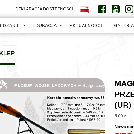
DEKLARACJA DOSTĘPNOŚCI
IEDZANIE
EDUKACJA
AKTUALNOŚCI
GALERI
KLEP
MAG
PRZE
(UR)
5.00
zł
Nowa se
wrzesień