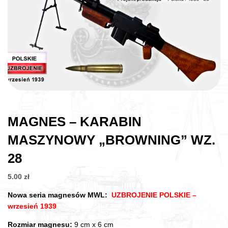
MAGNES – KARABIN
MASZYNOWY „BROWNING” WZ.
28
5.00
zł
Nowa seria magnesów MWL:
UZBROJENIE POLSKIE –
wrzesień 1939
Rozmiar magnesu:
9 cm x 6 cm