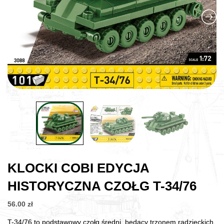
KLOCKI COBI EDYCJA
HISTORYCZNA CZOŁG T-34/76
56.00
zł
T-34/76 to podstawowy czołg średni, będący trzonem radzieckich