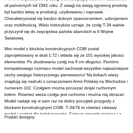
sił pancernych od 1941 roku. Z uwagi na swoją ogromną prostotę
był bardzo łatwy w produkcji, użytkowaniu i naprawie.
Charakteryzował się bardzo dobrym opancerzeniem, uzbrojeniem
oraz mobilnością. Wielu historyków uznaje, że czołg T-34 walnie
przyczynił się do zwycięstwa państw alianckich w II Wojnie
Światowej.
Mini model z klocków konstrukcyjnych COBI został
zaprojektowany w skali 1:72 i składa się ze 101 wysokiej jakości
elementów. Po zbudowaniu czołg ma 9 cm długości. Pomimo
kompaktowego rozmiaru model zachował wszystkie najważniejsze
cechy swojego historycznego pierwowzoru! Na bokach wieży
znajdują się nadruki z oznaczeniami Armii Polskiej na Wschodzie i
numerem 102. Czołgiem można poruszać dzięki ruchomym
kołom. Również wieża czołgu jest ruchoma i można nią obracać.
Model nadaje się w sam raz na dobry początek przygody z
klockami konstrukcyjnymi COBI. T-34/76 to również ciekawy
model i gadżet dla kolekcjonerów. Zajmuje niewiele miejsca i z
Produkt dostępny
łatwością znajdzie swoje miejsce na biurku w domu, w pracy czy
też na regale z książkami.