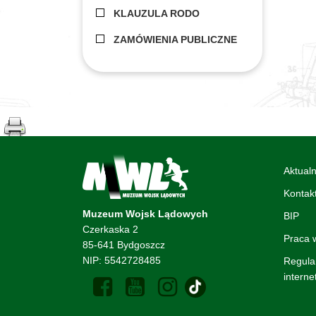
KLAUZULA RODO
ZAMÓWIENIA PUBLICZNE
Aktualn
Kontak
Muzeum Wojsk Lądowych
BIP
Czerkaska 2
Praca
85-641 Bydgoszcz
NIP: 5542728485
Regula
intern