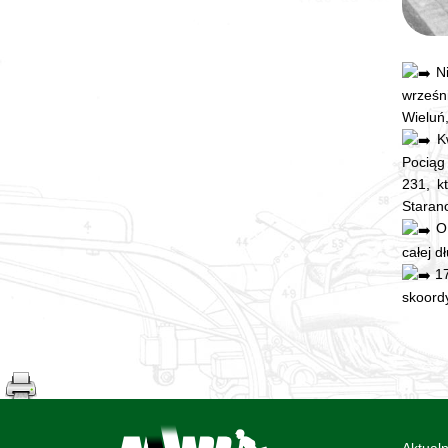
Ni
wrześn
Wieluń
Kw
Pociąg 
231, k
Staran
O 
całej d
17
skoord