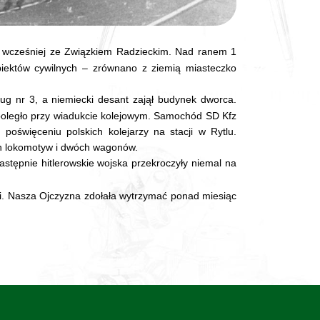
 wcześniej ze Związkiem Radzieckim. Nad ranem 1
iektów cywilnych – zrównano z ziemią miasteczko
g nr 3, a niemiecki desant zajął budynek dworca.
h poległo przy wiadukcie kolejowym. Samochód SD Kfz
poświęceniu polskich kolejarzy na stacji w Rytlu.
h lokomotyw i dwóch wagonów.
astępnie hitlerowskie wojska przekroczyły niemal na
i. Nasza Ojczyzna zdołała wytrzymać ponad miesiąc