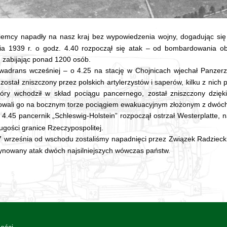
emcy napadły na nasz kraj bez wypowiedzenia wojny, dogadując się
ia 1939 r. o godz. 4.40 rozpoczął się atak – od bombardowania ob
, zabijając ponad 1200 osób.
adrans wcześniej – o 4.25 na stację w Chojnicach wjechał Panzerzu
został zniszczony przez polskich artylerzystów i saperów, kilku z nic
tóry wchodził w skład pociągu pancernego, został zniszczony dzięki 
owali go na bocznym torze pociągiem ewakuacyjnym złożonym z dwóc
4.45 pancernik „Schleswig-Holstein” rozpoczął ostrzał Westerplatte, n
ługości granice Rzeczypospolitej.
 września od wschodu zostaliśmy napadnięci przez Związek Radzieck
ynowany atak dwóch najsilniejszych wówczas państw.