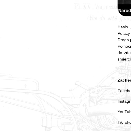
Hasło 
Polacy 
Droga p
Północn
do zdo
śmierci
_____
Zachęc
Faceb
Instag
YouTu
TikTok