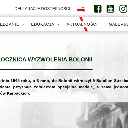
DEKLARACJA DOSTĘPNOŚCI
IEDZANIE
EDUKACJA
AKTUALNOŚCI
GALERI
 ROCZNICA WYZWOLENIA BOLONII
etnia 1945 roku, o 6 rano, do Bolonii wkroczył 9 Batalion Strzel
miasta przyznała żołnierzom specjalne medale, a sama jednos
ców Karpackich.