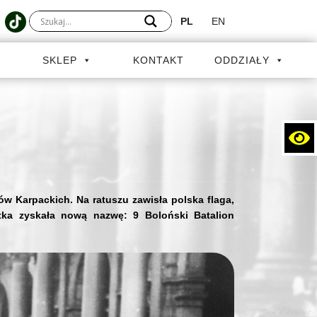
PL
EN
A
SKLEP
KONTAKT
ODDZIAŁY
ców Karpackich. Na ratuszu zawisła polska flaga,
tka zyskała nową nazwę: 9 Boloński Batalion