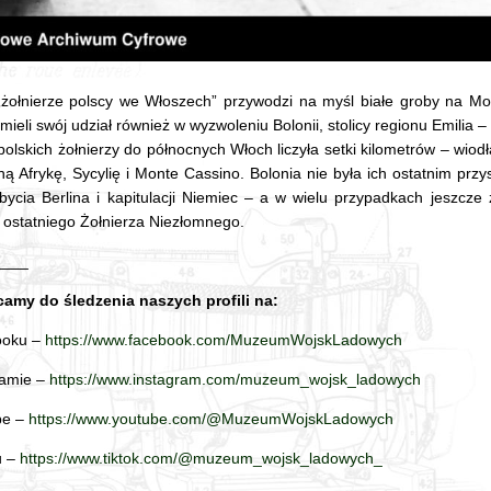
„żołnierze polscy we Włoszech” przywodzi na myśl białe groby na Mo
mieli swój udział również w wyzwoleniu Bolonii, stolicy regionu Emilia
olskich żołnierzy do północnych Włoch liczyła setki kilometrów – wiodł
ą Afrykę, Sycylię i Monte Cassino. Bolonia nie była ich ostatnim prz
bycia Berlina i kapitulacji Niemiec – a w wielu przypadkach jeszcze 
 ostatniego Żołnierza Niezłomnego.
____
amy do śledzenia naszych profili na:
ooku –
https://www.facebook.com/MuzeumWojskLadowych
ramie –
https://www.instagram.com/muzeum_wojsk_ladowych
be –
https://www.youtube.com/@MuzeumWojskLadowych
u –
https://www.tiktok.com/@muzeum_wojsk_ladowych_