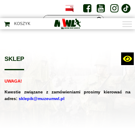
PL
EN
KOSZYK
SKLEP
UWAGA!
Kwestie związane z zamówieniami prosimy kierować na
adres:
sklepik@muzeumwl.pl