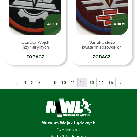
4.00
zł
4.00
zł
Oznaka Wojsk
Oznaka służb
Inżynieryjnych
kwatermistrzowskich
ZOBACZ
ZOBACZ
←
1
2
3
…
9
10
11
12
13
14
15
→
Muzeum Wojsk Lądowych
Czerkaska 2
85-641 Bydgoszcz